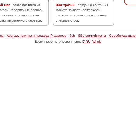
ой шаг
- заказ хостинга из
Шаг третий
- создание сайта. Вы
агаемых тарифных планов.
можете заказать сайт любой
 вы можете заказать у нас
сложности, связавшись с нашим
овку выделенного сервера.
специалистом.
ов
·
Аренда, покупка и продажа IP-адресов
·
Job
·
SSL-сертификаты
·
Освобождающие
Домен зарегистрирован через
i7.RU
.
Whois