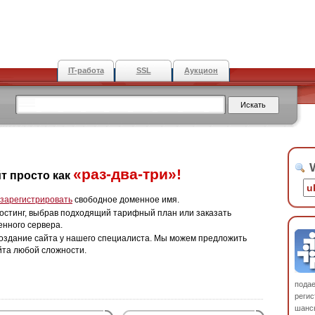
IT-работа
SSL
Аукцион
W
«раз-два-три»!
т просто как
зарегистрировать
свободное доменное имя.
остинг, выбрав подходящий тарифный план или заказать
енного сервера.
оздание сайта у нашего специалиста. Мы можем предложить
йта любой сложности.
пода
регис
шанс