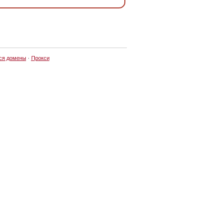
ся домены
·
Прокси